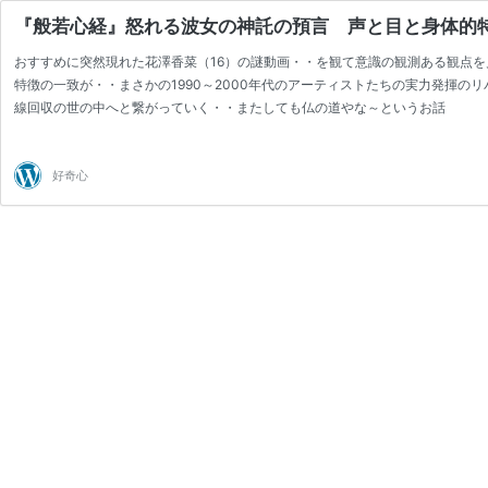
『般若心経』怒れる波女の神託の預言 声と目と身体的
おすすめに突然現れた花澤香菜（16）の謎動画・・を観て意識の観測ある観点を
特徴の一致が・・まさかの1990～2000年代のアーティストたちの実力発揮
線回収の世の中へと繋がっていく・・またしても仏の道やな～というお話
好奇心